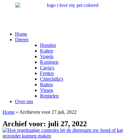
Ga
naar
de
inhoud
Main
Home
Menu
Dieren
Honden
Katten
Vogels
Konijnen
Cavia's
Fretten
Chinchilla's
Ratten
Vissen
Reptielen
Over ons
Home
»
Archieven voor 27 juli, 2022
Archief voor: juli 27, 2022